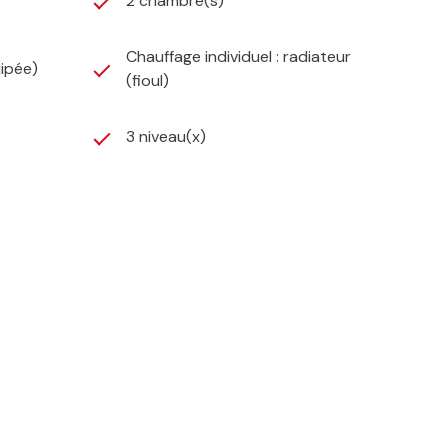
2 chambre(s)
Chauffage individuel : radiateur
ipée)
(fioul)
3 niveau(x)