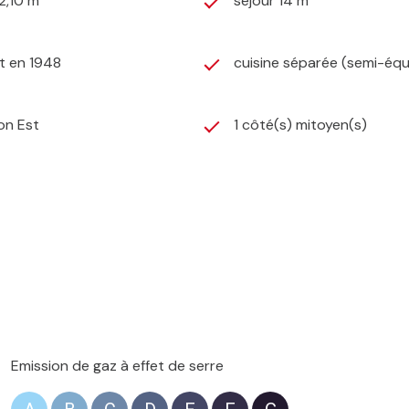
2,10 m²
séjour 14 m²
t en 1948
cuisine séparée (semi-équ
on Est
1 côté(s) mitoyen(s)
Emission de gaz à effet de serre