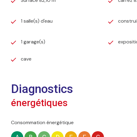
Surface 82,10 m²
carrez 8
1 salle(s) d'eau
construi
1 garage(s)
expositi
cave
Diagnostics
énergétiques
Consommation énergétique