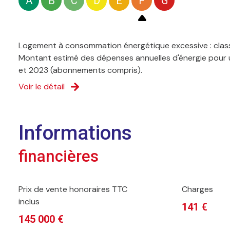
A
B
C
D
E
F
G
Logement à consommation énergétique excessive : clas
Montant estimé des dépenses annuelles d'énergie pour u
et 2023 (abonnements compris).
Voir le détail
Informations
financières
Prix de vente honoraires TTC
Charges
inclus
141 €
145 000 €