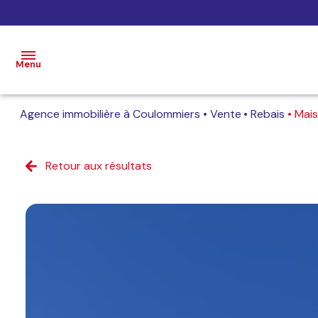
Menu
Agence immobilière à Coulommiers
Vente
Rebais
Mai
Accueil
Ventes
Retour aux résultats
Locations
Gestion
Estimation
Contact