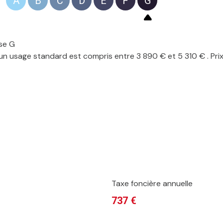
A
B
C
D
E
F
G
se G
n usage standard est compris entre 3 890 € et 5 310 € . Pri
Taxe foncière annuelle
737 €