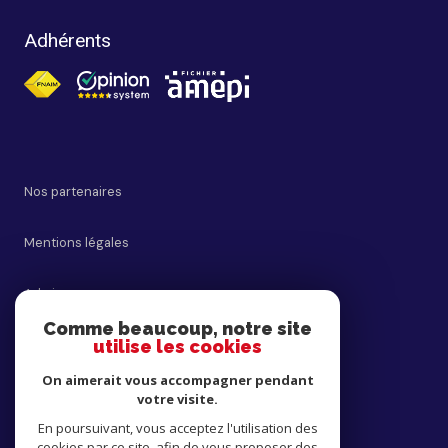
Adhérents
Nos partenaires
Mentions légales
Admin
Comme beaucoup, notre site
utilise les cookies
Nos honoraires
On aimerait vous accompagner pendant
Politique RGPD
votre visite.
En poursuivant, vous acceptez l'utilisation des
cookies par ce site, afin de vous proposer des
Cookies