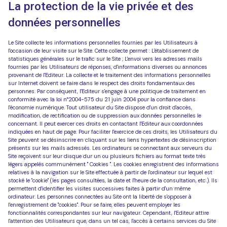
La protection de la vie privée et des
données personnelles
Le Site collecte les informations personnelles fournies par les Utilisateurs à
l'occasion de leur visite sur le Site. Cette collecte permet : L'établissement de
statistiques générales sur le trafic sur le Site ; L'envoi vers les adresses mails
fournies par les Utilisateurs de réponses, d'informations diverses ou annonces
provenant de l'Editeur. La collecte et le traitement des informations personnelles
sur Internet doivent se faire dans le respect des droits fondamentaux des
personnes. Par conséquent, l'Editeur s'engage à une politique de traitement en
conformité avec la loi n°2004-575 du 21 juin 2004 pour la confiance dans
l'économie numérique. Tout utilisateur du Site dispose d'un droit d'accès,
modification, de rectification ou de suppression aux données personnelles le
concernant. Il peut exercer ces droits en contactant l'Editeur aux coordonnées
indiquées en haut de page. Pour faciliter l'exercice de ces droits, les Utilisateurs du
Site peuvent se désinscrire en cliquant sur les liens hypertextes de désinscription
présents sur les mails adressés. Les ordinateurs se connectant aux serveurs du
Site reçoivent sur leur disque dur un ou plusieurs fichiers au format texte très
légers appelés communément " Cookies ". Les cookies enregistrent des informations
relatives à la navigation sur le Site effectuée à partir de l'ordinateur sur lequel est
stocké le "cookie" (les pages consultées, la date et l'heure de la consultation, etc.). Ils
permettent d'identifier les visites successives faites à partir d'un même
ordinateur. Les personnes connectées au Site ont la liberté de s'opposer à
l'enregistrement de "cookies". Pour se faire, elles peuvent employer les
fonctionnalités correspondantes sur leur navigateur. Cependant, l'Editeur attire
l'attention des Utilisateurs que, dans un tel cas, l'accès à certains services du Site