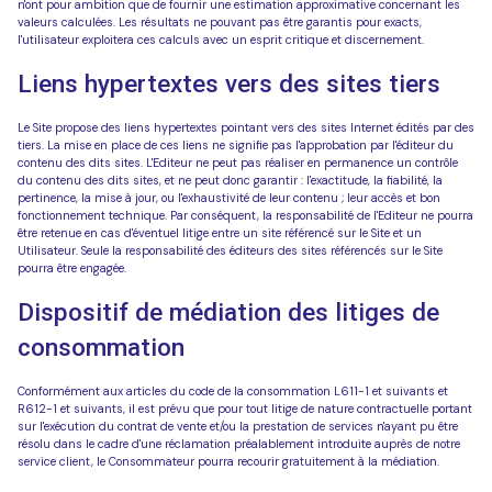
n'ont pour ambition que de fournir une estimation approximative concernant les
valeurs calculées. Les résultats ne pouvant pas être garantis pour exacts,
l'utilisateur exploitera ces calculs avec un esprit critique et discernement.
Liens hypertextes vers des sites tiers
Le Site propose des liens hypertextes pointant vers des sites Internet édités par des
tiers. La mise en place de ces liens ne signifie pas l'approbation par l'éditeur du
contenu des dits sites. L'Editeur ne peut pas réaliser en permanence un contrôle
du contenu des dits sites, et ne peut donc garantir : l'exactitude, la fiabilité, la
pertinence, la mise à jour, ou l'exhaustivité de leur contenu ; leur accès et bon
fonctionnement technique. Par conséquent, la responsabilité de l'Editeur ne pourra
être retenue en cas d'éventuel litige entre un site référencé sur le Site et un
Utilisateur. Seule la responsabilité des éditeurs des sites référencés sur le Site
pourra être engagée.
Dispositif de médiation des litiges de
consommation
Conformément aux articles du code de la consommation L611-1 et suivants et
R612-1 et suivants, il est prévu que pour tout litige de nature contractuelle portant
sur l'exécution du contrat de vente et/ou la prestation de services n'ayant pu être
résolu dans le cadre d'une réclamation préalablement introduite auprès de notre
service client, le Consommateur pourra recourir gratuitement à la médiation.