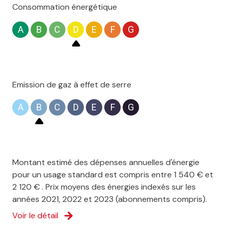
Consommation énergétique
1 garage(s)
A
B
C
D
E
F
G
exposition Sud
2 côté(s) mitoyen(s)
Emission de gaz à effet de serre
2 niveau(x)
A
B
C
D
E
F
G
1er étage
2 étage(s)
Montant estimé des dépenses annuelles d'énergie
pour un usage standard est compris entre 1 540 € et
cave
2 120 € . Prix moyens des énergies indexés sur les
années 2021, 2022 et 2023 (abonnements compris).
terrasse
Voir le détail