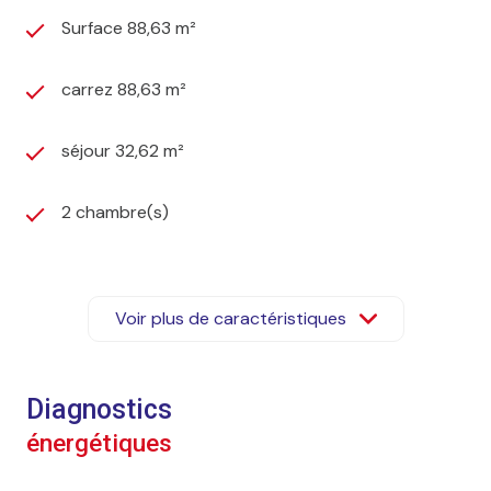
Surface 88,63 m²
carrez 88,63 m²
séjour 32,62 m²
2 chambre(s)
1 salle(s) d'eau
Voir plus de caractéristiques
construit en 1996
cuisine séparée (équipée)
Diagnostics
énergétiques
Chauffage individuel : radiateur (electrique)