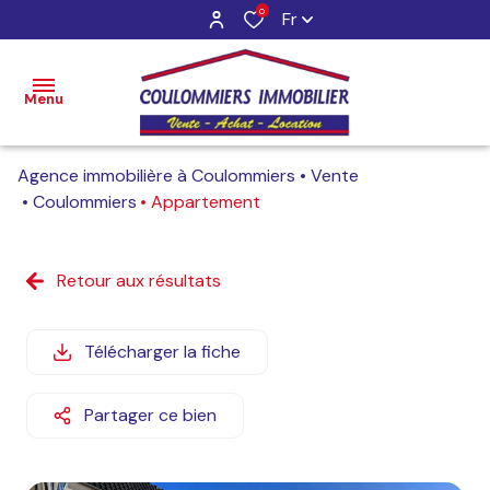
0
Fr
Menu
Agence immobilière à Coulommiers
Vente
Accueil
Coulommiers
Appartement
Ventes
Retour aux résultats
Locations
Gestion
Télécharger la fiche
Estimation
Partager ce bien
Contact