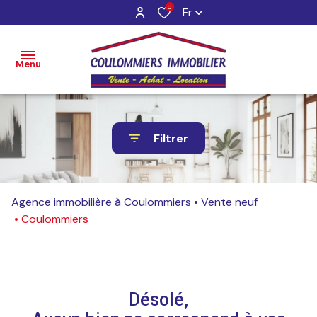
0
Fr
Menu
Accueil
Filtrer
Ventes
Locations
Agence immobilière à Coulommiers
Vente neuf
Gestion
Coulommiers
Estimation
Contact
Désolé,