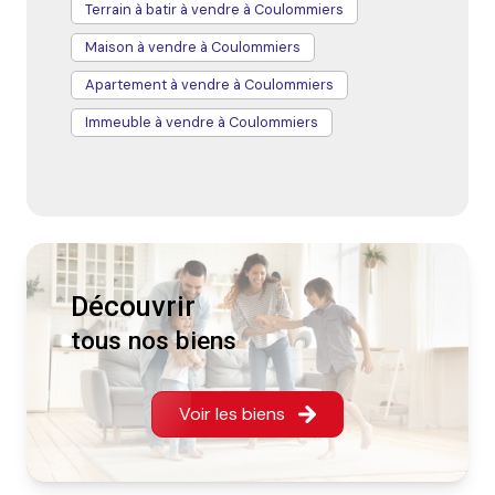
Terrain à batir à vendre à Coulommiers
patrimoine immobilier sur le long terme.
Maison à vendre à Coulommiers
Apartement à vendre à Coulommiers
Immeuble à vendre à Coulommiers
Découvrir
tous nos biens
Voir les biens