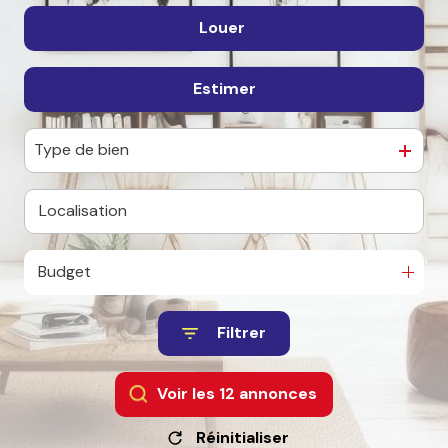
Louer
De l'ancien
De l'immo pro
Estimer
à l'année
En saisonnier
Type de bien
De l'immo pro
Budget
Filtrer
Voir les
12
annonces
Réinitialiser